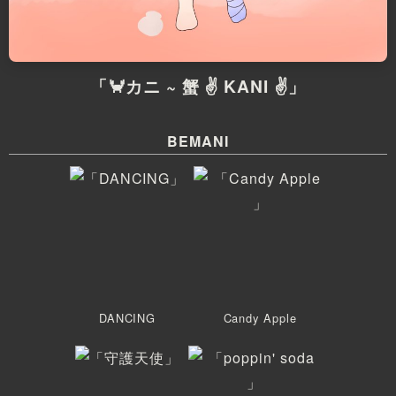
「🦀カニ ~ 蟹 ✌ KANI ✌」
BEMANI
DANCING
Candy Apple