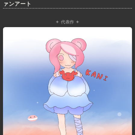
ァンアート
✦ 代表作 ✦