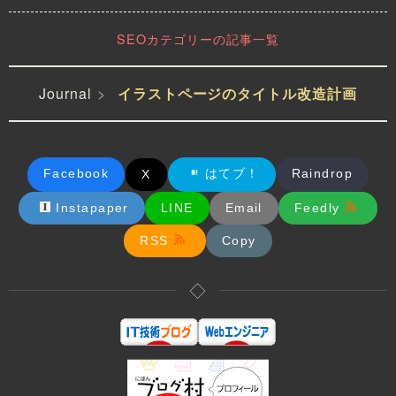
SEOカテゴリーの記事一覧
Journal
イラストページのタイトル改造計画
霊狐の神楽舞 Journal の お
Movie からの画像を表示する
3 ヶ月間未更新でした。お久しぶりです。
掃除（archive）をしました
ようにしました。
前回の旅行の記事以来でしょうか。やりたいことがあったので、そちら
最古の記事が [[2023-04-04]] な
`<Video>` コードでは poster属
に集中していました。ある程度のお試しはできたので、そろそ...
ので、ブログとしては丁度３年
性を追加して、サムネイルを追
間が経ったのでしょうか？ブロ
Facebook
はてブ！
加するといいよと Google Gemi
Raindrop
X
2026-07-01
グの中では「使える...
ni ...
2026-04-07
2025-12-24
Instapaper
LINE
Email
Feedly
RSS
Copy
◇