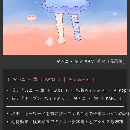
🔎（元画像）
🦀カニ ~ 蟹 ✌ KANI ✌
［
 🦀カニ ~ 蟹 ✌ KANI ✌ | ちぇるみん 
］
旧：「カニ ~ 蟹 ✌ KANI ✌ - 水着ちぇるみん - # Pop'n
新：「ポップン ちぇるみん - 🦀カニ ~ 蟹 ✌ KANI ✌」
理由：キーワードを前に持ってくることで検索エンジンの評
期待効果：検索結果でのクリック率向上とアクセス数増加。