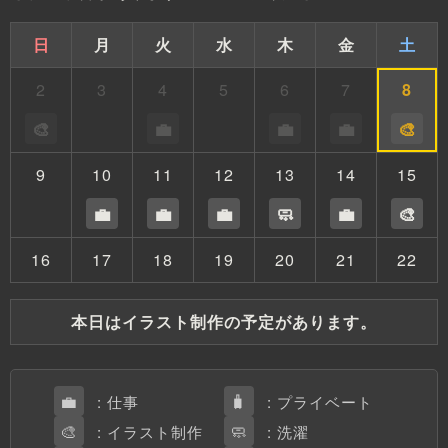
日
月
火
水
木
金
土
2
3
4
5
6
7
8
🎨
💼
💼
💼
🎨
9
10
11
12
13
14
15
💼
💼
💼
🧼
💼
🎨
16
17
18
19
20
21
22
本日はイラスト制作の予定があります。
💼
🧳
: 仕事
: プライベート
🎨
🧼
: イラスト制作
: 洗濯