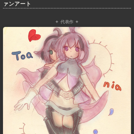
ァンアート
✦ 代表作 ✦