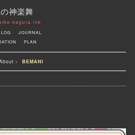
狐の神楽舞
reiko-kagura.ink
Log
Journal
ration
Plan
About
BEMANI