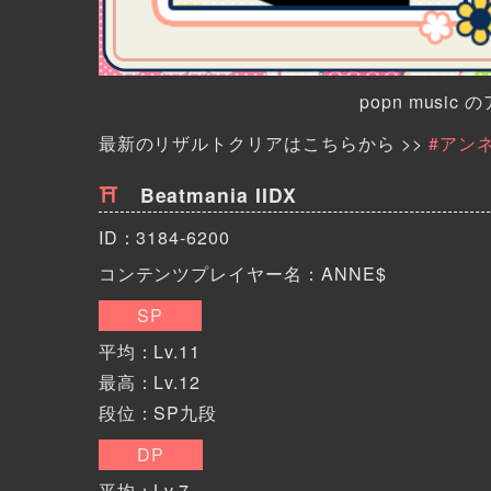
popn musi
最新のリザルトクリアはこちらから >>
#アンネ
Beatmania IIDX
ID：3184-6200
コンテンツプレイヤー名：
ANNE$
SP
平均：Lv.11
最高：Lv.12
段位：SP九段
DP
平均：Lv.7