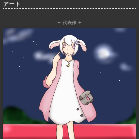
アート
✦ 代表作 ✦