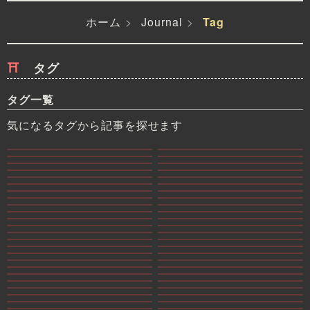
ホーム
Journal
Tag
タグ
タグ一覧
気になるタグから記事を探せます
#イラスト
#Beatmania IIDX
#SEO
#ブログ運営
#プレイ日記
#Google Gemini
#自動化
#音楽ゲーム
20 件の記事
19 件の記事
#Webサイト運営
#アクセス解析
14 件の記事
11 件の記事
#攻略
#☆11
11 件の記事
10 件の記事
#プログラミング
#個人開発
9 件の記事
9 件の記事
#神社
#自己分析
8 件の記事
7 件の記事
#BEMANI
#PHP
7 件の記事
6 件の記事
#UI改善
#Web制作
6 件の記事
6 件の記事
#個人サイト
#効率化
6 件の記事
6 件の記事
#近況報告
#AI
5 件の記事
5 件の記事
#AI活用
#Markdown
5 件の記事
5 件の記事
#☆12
#キャラクター
5 件の記事
5 件の記事
#コンテンツ
#ロングノーツ
5 件の記事
4 件の記事
#判定調整
#制作
4 件の記事
4 件の記事
#制作日誌
#同時押し
4 件の記事
4 件の記事
#和風
#JSON
4 件の記事
4 件の記事
#JSON-LD
#Mastodon
4 件の記事
4 件の記事
#SNS運用
#Sparkle Shower
4 件の記事
4 件の記事
#アナリティクス
#サブスクリプション
4 件の記事
3 件の記事