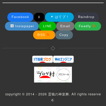
Facebook
はてブ！
Raindrop
X
Instapaper
LINE
Email
Feedly
RSS
Copy
◇
copyright © 2014 - 2026 霊狐の神楽舞. All rights reserve
d.