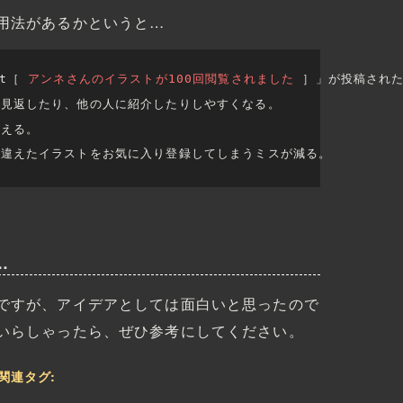
用法があるかというと…
st［
 アンネさんのイラストが100回閲覧されました 
］」が投稿され
で見返したり、他の人に紹介したりしやすくなる。
使える。
間違えたイラストをお気に入り登録してしまうミスが減る。
…
ですが、アイデアとしては面白いと思ったので
いらしゃったら、ぜひ参考にしてください。
関連タグ: