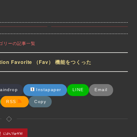
テゴリーの記事一覧
ation Favorite （Fav） 機能をつくった
aindrop
Instapaper
LINE
Email
RSS
Copy
恋する人の絵を書くのは楽しい
◇
アンネさん自身が「恋しているかは…秘
描くための気力配分と
密です」が、アンネさん自身をモチーフ
にして恋する人の絵を描くのは楽しいで
す。...
2025-04-09