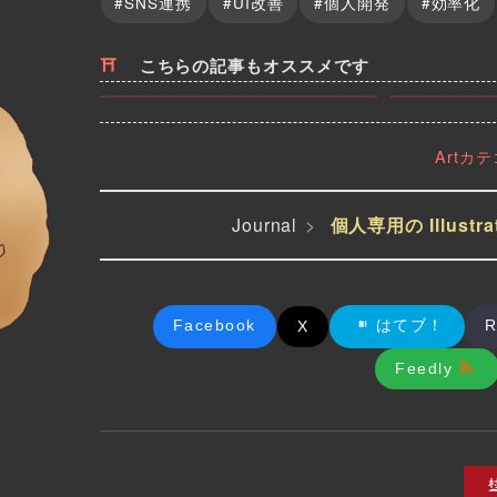
#SNS連携
#UI改善
#個人開発
#効率化
こちらの記事もオススメです
Artカ
Journal
個人専用の Illustr
Facebook
はてブ！
R
X
Feedly
イラストを
草案：天恋鬼（あまのじゃく） - I
は
IDX の 天深女