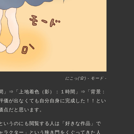
にこっ(
'Ω'
) - モード -
間」⇒「上地着色（影）：１時間」⇒「背景：
評価が出なくても自分自身に完成した！！とい
価点だと思います。
というのにも閲覧する人は「好きな作品」で
ャラクター」という狭き門をくぐってきた人