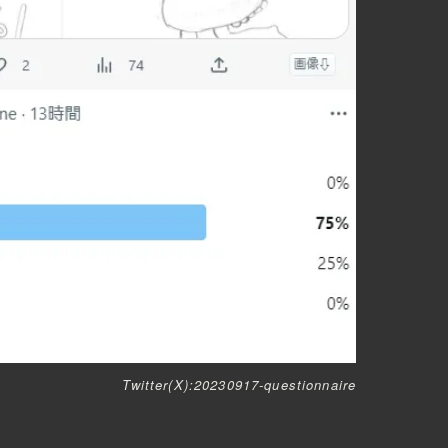
Twitter(X):20230917-questionnaire