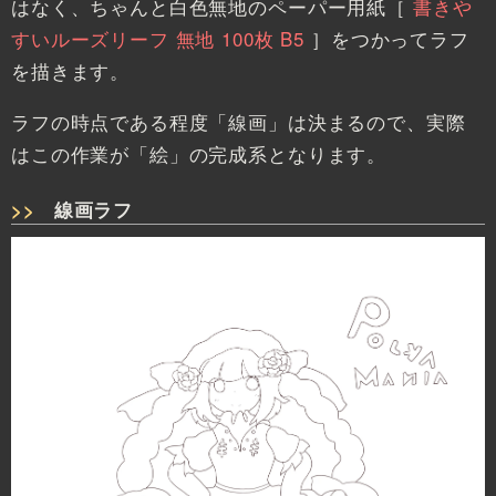
はなく、ちゃんと白色無地のペーパー用紙［
書きや
すいルーズリーフ 無地 100枚 B5
］をつかってラフ
を描きます。
ラフの時点である程度「線画」は決まるので、実際
はこの作業が「絵」の完成系となります。
線画ラフ