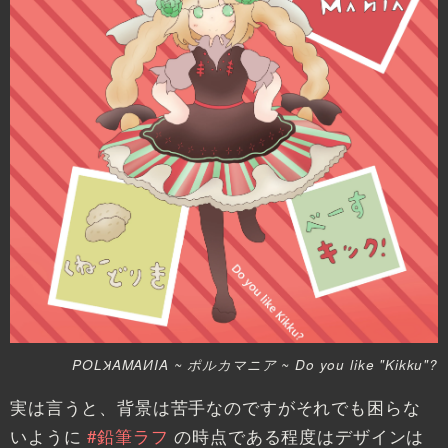
POLꞰAMAИIA ~ ポルカマニア ~ Do you like "Kikku"?
実は言うと、背景は苦手なのですがそれでも困らな
いように
#鉛筆ラフ
の時点である程度はデザインは