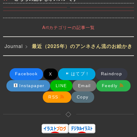
Artカテゴリーの記事一覧
Journal
最近（2025年）のアンネさん流のお絵かき
設計図（ロジック）と詩（あ
イラストページのタイトル改
草案：天恋鬼（あまのじゃく） - IIDX の 天深女
おぞら）のあいだで。 ― 境
造計画
界線に立つイラストレーター
実際の天邪鬼は（邪）の字が入るように、意地悪な妖怪の意味なんです
の生存戦略
昨晩 「狐狼な狐、春の芽ととも
イラストページのタイトルをよ
よね。でも今回は「天から恋する鬼の女の子」というイメージ...
に頭を出す」という小説を書い
り魅力的に、かつSEOに強くす
た。これは、今まで隠していた
Facebook
はてブ！
るための改造計画を立てました
Raindrop
X
2026-01-16
精神を少しだけさらけ出した作
。以下にその内容をまとめます
2026-01-27
2026-02-08
品であ...
。...
Instapaper
LINE
Email
Feedly
RSS
Copy
◇