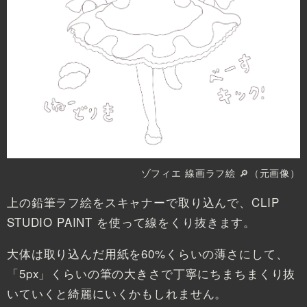
ゾフィエ 線画ラフ絵
🔎（元画像）
上の鉛筆ラフ絵をスキャナーで取り込んで、CLIP
STUDIO PAINT を使って線をくり抜きます。
大体は取り込んだ用紙を60%くらいの薄さにして、
「5px」くらいの筆の大きさで丁寧にちまちまくり抜
いていくと綺麗にいくかもしれません。