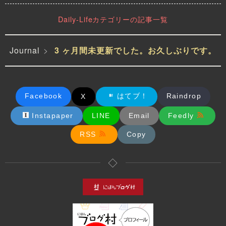
Daily-Lifeカテゴリーの記事一覧
Journal
3 ヶ月間未更新でした。お久しぶりです。
管理者のみだが、ワンクリッ
オリジナル 赤くらげたん Re
今作547クレジット死闘の末… Sparkle Shower 九段 をクリアで
クでSNSにイラスト投稿でき
d-Jellyfish
きました！
るボタンを作った
前回は「Illustration Favorite（
ラフな落書きです。赤くらげを
「禊」のロングノーツが苦手過ぎて、一時は「もう九段は受けない」と
Fav）機能をつくった」のです
見ていたら描きたくなりました
いうほど諦めていたのですが、ふとスタンダードを遊んでいた...
が、今回は「Mastodonにも過
Facebook
はてブ！
。...
Raindrop
X
去絵...
2026-03-22
2026-07-20
2026-03-27
Instapaper
LINE
Email
Feedly
RSS
Copy
◇