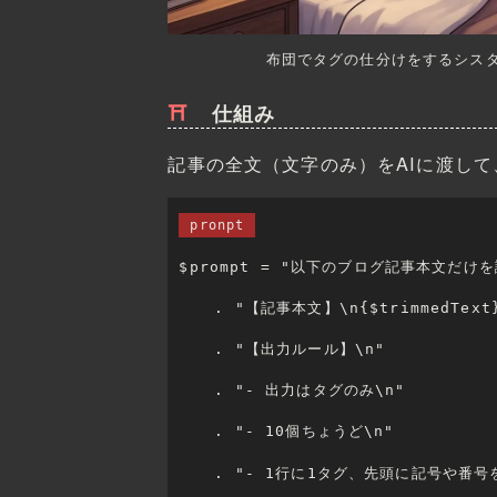
布団でタグの仕分けをするシスタ
仕組み
記事の全文（文字のみ）をAIに渡し
pronpt
$prompt = "以下のブログ記事本文だ
	. "【記事本文】\n{$trimmedText
	. "【出力ルール】\n"
	. "- 出力はタグのみ\n"
	. "- 10個ちょうど\n"
	. "- 1行に1タグ、先頭に記号や番号