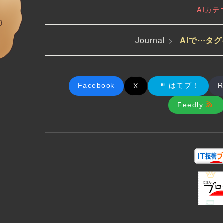
AIカ
Journal
AIで⋯タ
記事の構造化デ
wsArticle
を間違えた
Facebook
はてブ！
R
X
Google 
を参考に、記事（A
Feedly
、BlogPosting
VSCode で１から Note風な Web
page をつくった件について
本当は、自分の手で PHP と CSS を書
いてWebpageを作るのが一番いいので
すが、ある程度AIのクリエイトするも...
2026-03-06