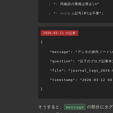
	. "- 同義語の重複は禁止\n"
	. "- ハッシュ記号(#)は不要";
2026-03-11 の記事
{
    "message": "アンネの創作ノート\
    "question": "以下のブ
    "file": "journal_tags_2026-
    "timestamp": "2026-03-12 04
}
そうすると、
の部分にタグ
message