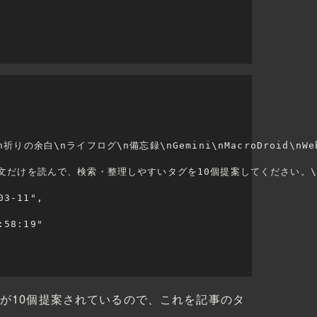
n祈りの余白\nライフログ\n備忘録\nGemini\nMacroDroid\nW
ログ記事本文だけを読んで、検索・整理しやすいタグを10個提案してくださ
03-11",
:58:19"
が10個提案されているので、これを記事のタ