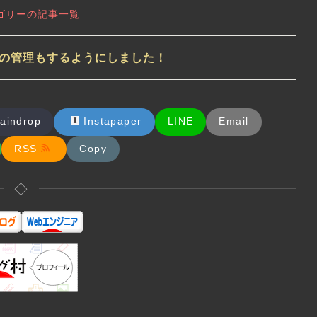
テゴリーの記事一覧
グの管理もするようにしました！
ータ（Article/Ne
2025年にて投資していたもの、辞
/BlogPosting）で設定
めたもの
件
aindrop
Instapaper
LINE
Email
検索セントラルのドキュメント
去年は「年末なので自分が投資している
rticle、NewsArticle
ものを紹介する」にて投資しているもの
RSS
Copy
...
を紹介していたのですが、1年経つと・
2026-01-30
・・あれ？こ...
2026-01-02
◇