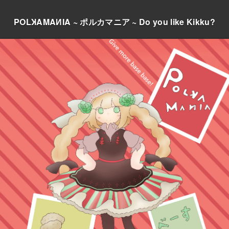
POLꞰAMAИIA ~ ポルカマニア ~ Do you like Kikku?